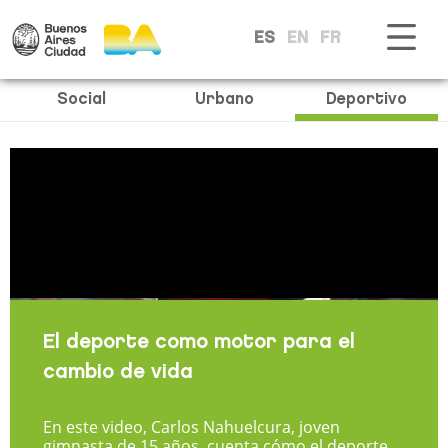
ES
EN
FR
Social
Urbano
Deportivo
El deporte como motor para el
cambio de vida
En este video, Carlos Nahuelcura, joven
gimnasta de 15 años, cuenta cómo el deporte